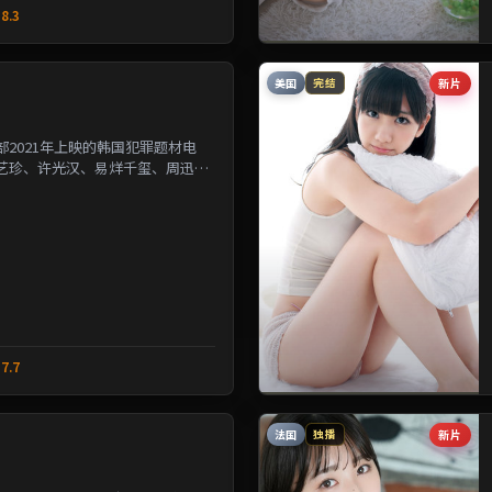
8.3
美国
新片
完结
2021年上映的韩国犯罪题材电
艺珍、许光汉、易烊千玺、周迅等
改写几位主角的人生轨...
7.7
法国
新片
独播