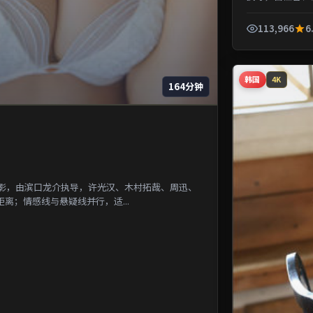
一段被遗忘的城市
113,966
6
韩国
4K
164分钟
电影，由滨口龙介执导，许光汉、木村拓哉、周迅、
离；情感线与悬疑线并行，适...