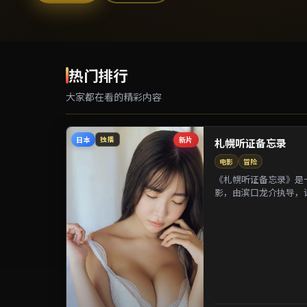
热门排行
大家都在看的精彩内容
日本
新片
独播
札幌听证备忘录
电影
冒险
《札幌听证备忘录》是一
影，由滨口龙介执导，
等参演。剧情以都市迁徙