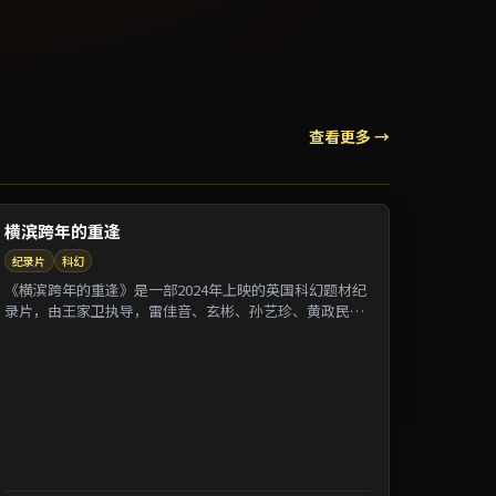
查看更多 →
横滨跨年的重逢
纪录片
科幻
《横滨跨年的重逢》是一部2024年上映的英国科幻题材纪
录片，由王家卫执导，雷佳音、玄彬、孙艺珍、黄政民等
参演。剧情借纪录片式口吻还原一段被遗忘的...